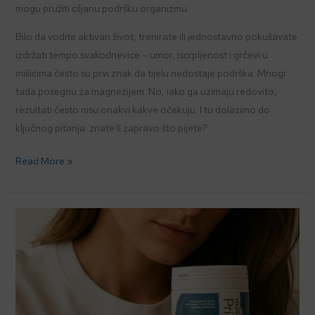
mogu pružiti ciljanu podršku organizmu.
Bilo da vodite aktivan život, trenirate ili jednostavno pokušavate
izdržati tempo svakodnevice – umor, iscrpljenost i grčevi u
mišićima često su prvi znak da tijelu nedostaje podrška. Mnogi
tada posegnu za magnezijem. No, iako ga uzimaju redovito,
rezultati često nisu onakvi kakve očekuju. I tu dolazimo do
ključnog pitanja: znate li zapravo što pijete?
Read More »
Stres
ne
prestaje
ni
kad
dan