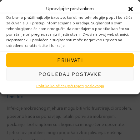
infekcije
Upravljajte pristankom
mjehura!
Da bismo pružili najbolje iskustvo, koristimo tehnologije poput kolačića
za čuvanje i/ili pristup informacijama o uređaju. Suglasnost s ovim
tehnologijama će nam omogućiti da obrađujemo podatke kao što su
ponašanje pri pregledavanju ili jedinstveni ID-ovi na ovoj web stranici.
Nepristanak ili povlačenje suglasnosti može negativno utjecati na
određene karakteristike i funkcije.
PRIHVATI
Zbogom, ponavljajuće
POGLEDAJ POSTAVKE
infekcije mjehura!
Politika kolačića
Opći uvjeti poslovanja
femidoc
Infekcije mokraćnog mjehura mogu biti vrlo frustrirajući problem,
posebno kada se ponavljaju. Stalni porivi za mokrenjem,
peckanje i bol simptomi su s kojima su mnoge žene upoznate.
Ljeti se ovi problemi mogu pogoršati zbog plivanja, nošenja