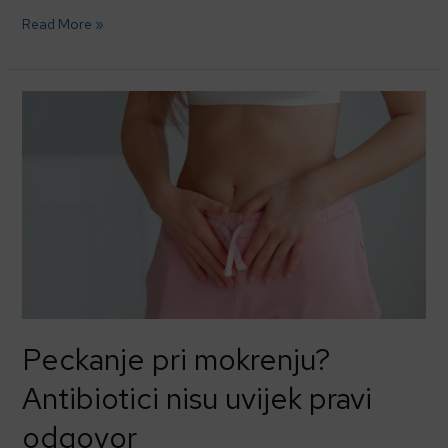
Read More »
Peckanje
pri
mokrenju?
Antibiotici
nisu
uvijek
pravi
odgovor
Peckanje pri mokrenju?
Antibiotici nisu uvijek pravi
odgovor