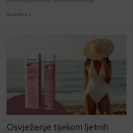
mokrih kupaćih kostima i nedovoljne hidratacije.
Read More »
Osvježenje
tijekom
ljetnih
neugodnosti:
femidoc®
UROEXPRESS®FIZZ
Osvježenje tijekom ljetnih