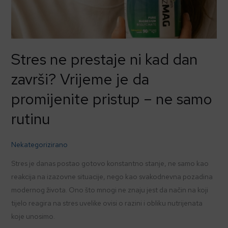
završi?
Vrijeme
je
da
Stres ne prestaje ni kad dan
promijenite
završi? Vrijeme je da
pristup
–
promijenite pristup – ne samo
ne
rutinu
samo
rutinu
Nekategorizirano
Stres je danas postao gotovo konstantno stanje, ne samo kao
reakcija na izazovne situacije, nego kao svakodnevna pozadina
modernog života. Ono što mnogi ne znaju jest da način na koji
tijelo reagira na stres uvelike ovisi o razini i obliku nutrijenata
koje unosimo.