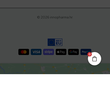
© 2026 innopharma.hr.
0
Kliknite da biste prihvatili
marketing kolačiće i omogućili
ovaj sadržaj