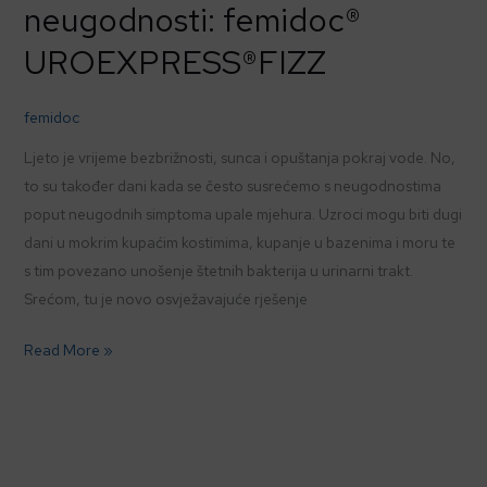
neugodnosti: femidoc®
UROEXPRESS®FIZZ
femidoc
Ljeto je vrijeme bezbrižnosti, sunca i opuštanja pokraj vode. No,
to su također dani kada se često susrećemo s neugodnostima
poput neugodnih simptoma upale mjehura. Uzroci mogu biti dugi
dani u mokrim kupaćim kostimima, kupanje u bazenima i moru te
s tim povezano unošenje štetnih bakterija u urinarni trakt.
Srećom, tu je novo osvježavajuće rješenje
Read More »