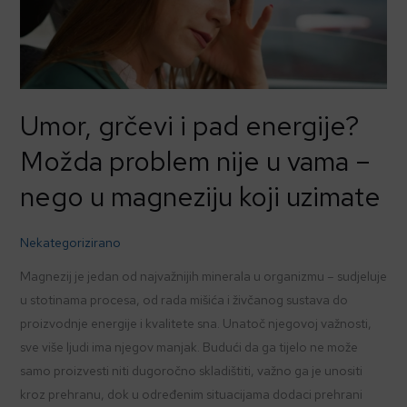
Možda
problem
nije
u
vama
Umor, grčevi i pad energije?
–
Možda problem nije u vama –
nego
u
nego u magneziju koji uzimate
magneziju
koji
Nekategorizirano
uzimate
Magnezij je jedan od najvažnijih minerala u organizmu – sudjeluje
u stotinama procesa, od rada mišića i živčanog sustava do
proizvodnje energije i kvalitete sna. Unatoč njegovoj važnosti,
sve više ljudi ima njegov manjak. Budući da ga tijelo ne može
samo proizvesti niti dugoročno skladištiti, važno ga je unositi
kroz prehranu, dok u određenim situacijama dodaci prehrani