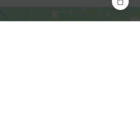
Kliknite da biste prihvatili
marketing kolačiće i omogućili
ovaj sadržaj