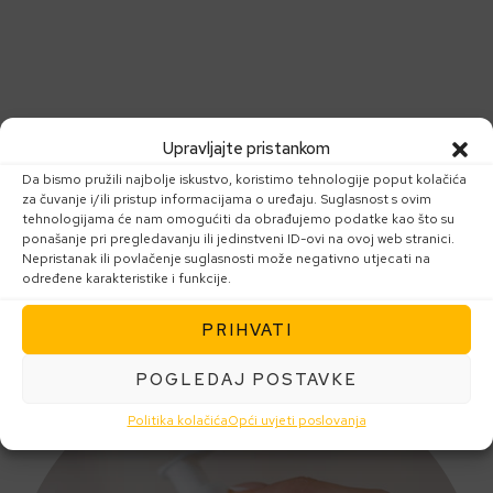
Upravljajte pristankom
2. KORAK
Da bismo pružili najbolje iskustvo, koristimo tehnologije poput kolačića
Prije uporabe dobro protresite tubu.
za čuvanje i/ili pristup informacijama o uređaju. Suglasnost s ovim
tehnologijama će nam omogućiti da obrađujemo podatke kao što su
Nanesite šampon na kosu, posebno pazeći na vrat, područje iza
ponašanje pri pregledavanju ili jedinstveni ID-ovi na ovoj web stranici.
Nepristanak ili povlačenje suglasnosti može negativno utjecati na
ušiju i vrh glave.
određene karakteristike i funkcije.
Ostavite šampon da djeluje 10 do 15 minuta. Zatim isperite vodom.
PRIHVATI
POGLEDAJ POSTAVKE
Politika kolačića
Opći uvjeti poslovanja