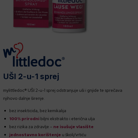
UŠI 2-u-1 sprej
mylittledoc
®
UŠI 2-u-1 sprej odstranjuje uši i gnjide te sprečava
njihovo dalnje širenje.
bez insekticida, bez kemikalija
100% prirodni
biljni ekstrakto i eterična ulja
bez rizika za zdravlje –
ne isušuje vlasište
jednostavno korištenje
u školi/vrtiću