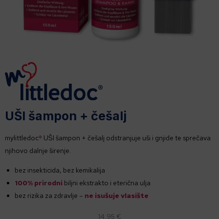
UŠI šampon + češalj
mylittledoc
®
UŠI šampon + češalj odstranjuje uši i gnjide te sprečava
njihovo dalnje širenje.
bez insekticida, bez kemikalija
100% prirodni
biljni ekstrakto i eterična ulja
bez rizika za zdravlje –
ne isušuje vlasište
14,95 €