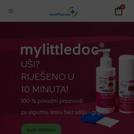
Skip
0
to
content
UŠI?
RIJEŠENO U
10 MINUTA!
100 % prirodni proizvodi
za sigurnu kosu bez ušiju i gnjida.
KUPI ODMAH