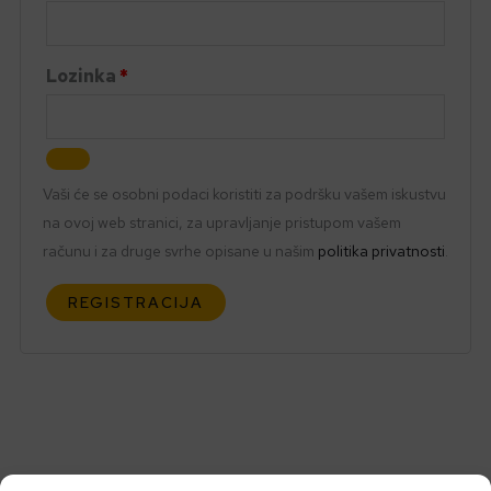
Lozinka
*
Vaši će se osobni podaci koristiti za podršku vašem iskustvu
na ovoj web stranici, za upravljanje pristupom vašem
računu i za druge svrhe opisane u našim
politika privatnosti
.
REGISTRACIJA