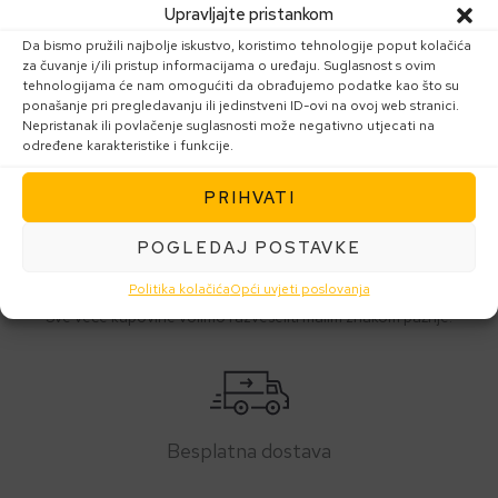
Upravljajte pristankom
Da bismo pružili najbolje iskustvo, koristimo tehnologije poput kolačića
za čuvanje i/ili pristup informacijama o uređaju. Suglasnost s ovim
tehnologijama će nam omogućiti da obrađujemo podatke kao što su
Kupujte brez brige
ponašanje pri pregledavanju ili jedinstveni ID-ovi na ovoj web stranici.
Nepristanak ili povlačenje suglasnosti može negativno utjecati na
određene karakteristike i funkcije.
U našoj trgovini kupujte bez straha. Vaši su podaci sigurni!
PRIHVATI
POGLEDAJ POSTAVKE
Zahvaliti ćemo vam se poklonom
Politika kolačića
Opći uvjeti poslovanja
Sve veće kupovine volimo razveseliti malim znakom pažnje.
Besplatna dostava