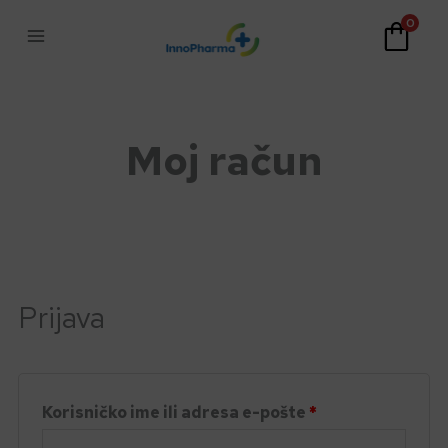
Skip
0
to
content
Moj račun
Obvezno
Obvezno
Obvezno
Obvezno
Prijava
Korisničko ime ili adresa e-pošte
*