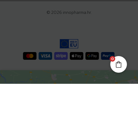
© 2026 innopharma.hr.
0
Kliknite da biste prihvatili
marketing kolačiće i omogućili
ovaj sadržaj