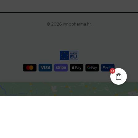
© 2026 innopharma.hr.
0
Kliknite da biste prihvatili
marketing kolačiće i omogućili