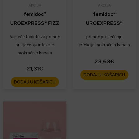
AKCIJA
AKCIJA
femidoc®
femidoc®
UROEXPRESS® FIZZ
UROEXPRESS®
šumeće tablete za pomoć
pomoć pri liječenju
pri liječenju infekcije
infekcije mokraćnih kanala
mokraćnih kanala
23,63
€
21,31
€
DODAJ U KOŠARICU
DODAJ U KOŠARICU