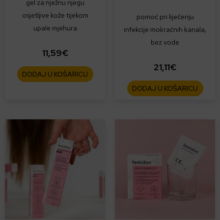
gel za nježnu njegu
osjetljive kože tijekom
pomoć pri liječenju
upale mjehura
infekcije mokraćnih kanala,
bez vode
11,59
€
21,11
€
DODAJ U KOŠARICU
DODAJ U KOŠARICU