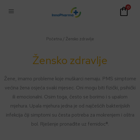
Skip
0
to
content
Početna
/ Žensko zdravlje
Žensko zdravlje
Žene, imamo probleme koje muškarci nemaju. PMS simptome
većina žena osjeća svaki mjesec. Oni mogu biti fizički, psihički
ili emocionalni. Osim toga, često se borimo i s upalom
mjehura. Upala mjehura jedna je od najčešćih bakterijskih
infekcija čiji simptomi su česta potreba za mokrenjem i oštra
bol. Rješenje pronađite uz femidoc®.