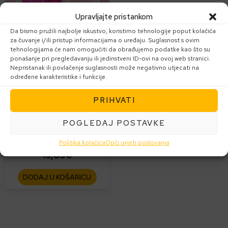
Upravljajte pristankom
Da bismo pružili najbolje iskustvo, koristimo tehnologije poput kolačića
za čuvanje i/ili pristup informacijama o uređaju. Suglasnost s ovim
tehnologijama će nam omogućiti da obrađujemo podatke kao što su
NAJPRODAVANIJE
ponašanje pri pregledavanju ili jedinstveni ID-ovi na ovoj web stranici.
femidoc® UTIPRO®
Nepristanak ili povlačenje suglasnosti može negativno utjecati na
određene karakteristike i funkcije.
PLUS
PRIHVATI
kapsule za upravljanje i
sprječavanje upala
POGLEDAJ POSTAVKE
mokraćnog sustava
Politika kolačića
Opći uvjeti poslovanja
13,63
€
DODAJ U KOŠARICU