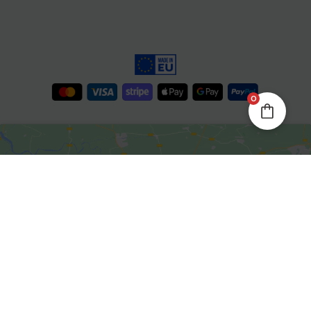
0
Kliknite da biste prihvatili
marketing kolačiće i omogućili
ovaj sadržaj