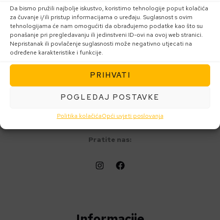
Da bismo pružili najbolje iskustvo, koristimo tehnologije poput kolačića
za čuvanje i/ili pristup informacijama o uređaju. Suglasnost s ovim
tehnologijama će nam omogućiti da obrađujemo podatke kao što su
ponašanje pri pregledavanju ili jedinstveni ID-ovi na ovoj web stranici.
Nepristanak ili povlačenje suglasnosti može negativno utjecati na
određene karakteristike i funkcije.
PRIHVATI
InnoPharma d.o.o.
POGLEDAJ POSTAVKE
Slavonska avenija 1C
Politika kolačića
Opći uvjeti poslovanja
10000 Zagreb
Pratite nas:
Informacije