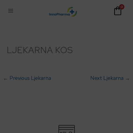
Skip
0
to
content
LJEKARNA KOS
←
Previous Ljekarna
Next Ljekarna
→