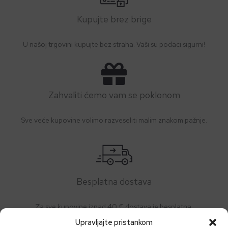
Kupujte brez brige
U našoj trgovini kupujte bez straha. Vaši su podaci sigurni!
Zahvaliti ćemo vam se poklonom
Sve veće kupovine volimo razveseliti malim znakom pažnje.
Besplatna dostava
Za sve kupovine iznad 40 € dostava je besplatna.
Upravljajte pristankom