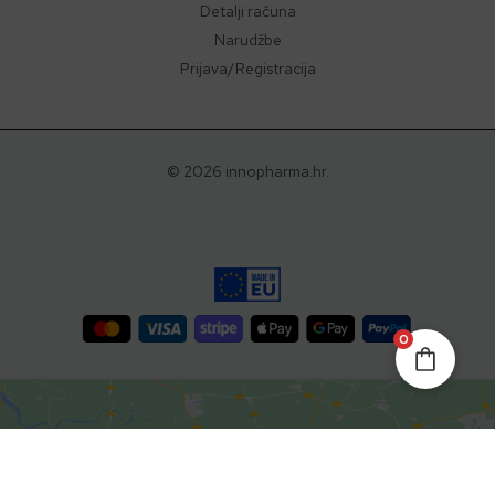
Detalji računa
Narudžbe
Prijava/Registracija
© 2026 innopharma.hr.
0