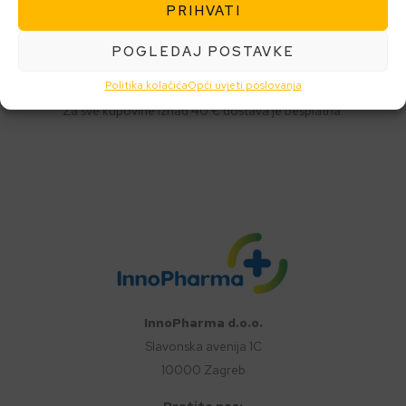
PRIHVATI
POGLEDAJ POSTAVKE
Besplatna dostava
Politika kolačića
Opći uvjeti poslovanja
Za sve kupovine iznad 40 € dostava je besplatna.
InnoPharma d.o.o.
Slavonska avenija 1C
10000 Zagreb