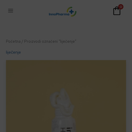
Skip
0
to
content
Početna
/ Proizvodi označeni “liječenje”
liječenje