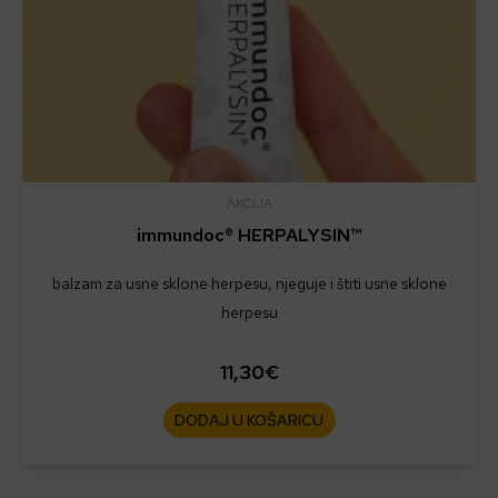
AKCIJA
immundoc® HERPALYSIN™
balzam za usne sklone herpesu, njeguje i štiti usne sklone
herpesu
11,30
€
DODAJ U KOŠARICU