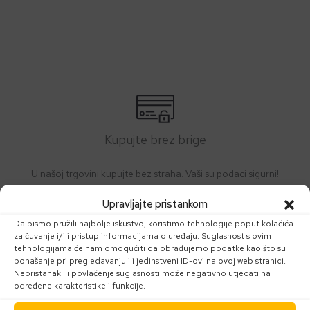
Kupujte brez brige
U našoj trgovini kupujte bez straha. Vaši su podaci sigurni!
Upravljajte pristankom
Da bismo pružili najbolje iskustvo, koristimo tehnologije poput kolačića
za čuvanje i/ili pristup informacijama o uređaju. Suglasnost s ovim
Zahvaliti ćemo vam se poklonom
tehnologijama će nam omogućiti da obrađujemo podatke kao što su
ponašanje pri pregledavanju ili jedinstveni ID-ovi na ovoj web stranici.
Nepristanak ili povlačenje suglasnosti može negativno utjecati na
Sve veće kupovine volimo razveseliti malim znakom pažnje.
određene karakteristike i funkcije.