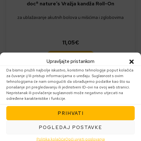
doc® nature‘s Vražja kandža Roll-On
za ublažavanje akutnih bolova u mišićima i zglobovima
11,05
€
DODAJ U KOŠARICU
Upravljajte pristankom
Da bismo pružili najbolje iskustvo, koristimo tehnologije poput kolačića
za čuvanje i/ili pristup informacijama o uređaju. Suglasnost s ovim
tehnologijama će nam omogućiti da obrađujemo podatke kao što su
ponašanje pri pregledavanju ili jedinstveni ID-ovi na ovoj web stranici.
Nepristanak ili povlačenje suglasnosti može negativno utjecati na
određene karakteristike i funkcije.
PRIHVATI
POGLEDAJ POSTAVKE
Politika kolačića
Opći uvjeti poslovanja