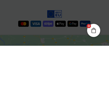
0
Kliknite da biste prihvatili
marketing kolačiće i omogućili
ovaj sadržaj