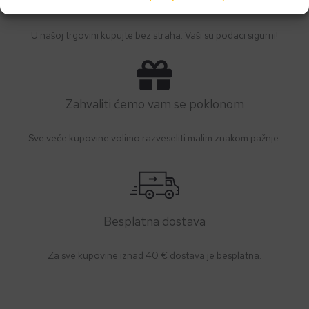
Kupujte brez brige
U našoj trgovini kupujte bez straha. Vaši su podaci sigurni!
Zahvaliti ćemo vam se poklonom
Sve veće kupovine volimo razveseliti malim znakom pažnje.
Besplatna dostava
Za sve kupovine iznad 40 € dostava je besplatna.