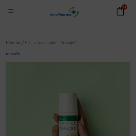
Skip
0
to
content
Početna
/ Proizvodi označeni “masaže”
masaže