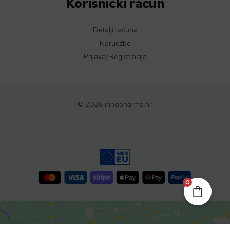
Korisnički račun
Detalji računa
Narudžbe
Prijava/Registracija
© 2026 innopharma.hr.
0