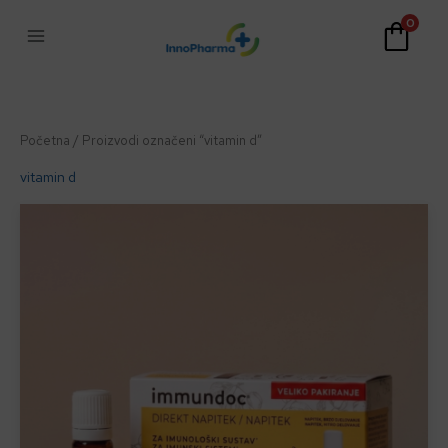
Skip
0
to
content
Početna
/ Proizvodi označeni “vitamin d”
vitamin d
Ovaj
proizvod
ima
više
varijanti.
Opcije
se
mogu
odabrati