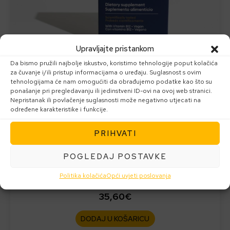
Upravljajte pristankom
Da bismo pružili najbolje iskustvo, koristimo tehnologije poput kolačića
za čuvanje i/ili pristup informacijama o uređaju. Suglasnost s ovim
tehnologijama će nam omogućiti da obrađujemo podatke kao što su
ponašanje pri pregledavanju ili jedinstveni ID-ovi na ovoj web stranici.
Nepristanak ili povlačenje suglasnosti može negativno utjecati na
određene karakteristike i funkcije.
AKCIJA
MYRKL
PRIHVATI
kapsule za energiju i svježinu sljedeći dan, bez mamurluka
POGLEDAJ POSTAVKE
Politika kolačića
Opći uvjeti poslovanja
35,60
€
DODAJ U KOŠARICU