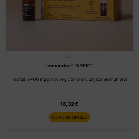
na
stranici
proizvoda
AKCIJA
immundoc® DIREKT
napitak s 400 mg prirodnog vitamina C za jačanje imuniteta
16,32
€
ODABERI OPCIJE