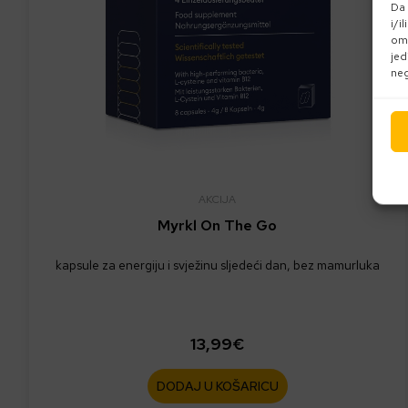
Da 
i/i
omo
jed
neg
AKCIJA
Myrkl On The Go
kapsule za energiju i svježinu sljedeći dan, bez mamurluka
13,99
€
DODAJ U KOŠARICU