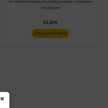
za normalnu funkciju imunološkog sustava, s postupnim
otpuštanjem
22,82
€
DODAJ U KOŠARICU