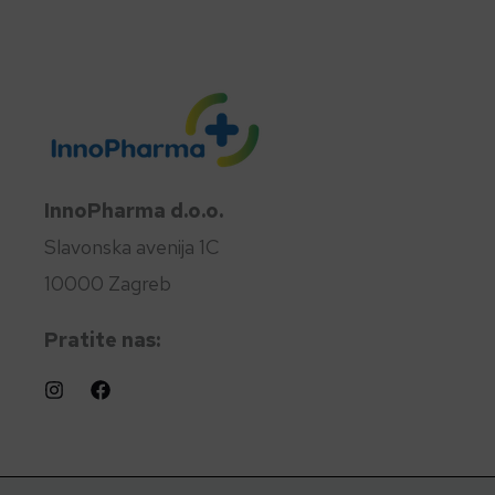
InnoPharma d.o.o.
Slavonska avenija 1C
10000 Zagreb
Pratite nas: