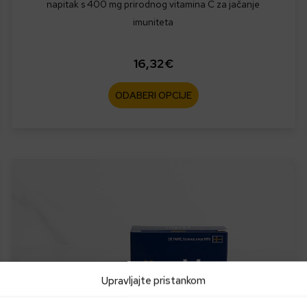
napitak s 400 mg prirodnog vitamina C za jačanje
imuniteta
16,32
€
ODABERI OPCIJE
Upravljajte pristankom