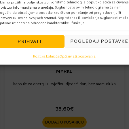
bismo pružili najbolje iskustvo, koristimo tehnologije poput kolačića za čuvanje
li pristup informacijama o uređaju. Suglasnost s ovim tehnologijama će nam
gućiti da obrađujemo podatke kao što su ponašanje pri pregledavanju ili
instveni ID-ovi na ovoj web stranici. Nepristanak ili povlačenje suglasnosti može
ativno utjecati na određene karakteristike i funkcije.
PRIHVATI
POGLEDAJ POSTAVKE
Politika kolačića
Opći uvjeti poslovanja
AKCIJA
MYRKL
kapsule za energiju i svježinu sljedeći dan, bez mamurluka
35,60
€
DODAJ U KOŠARICU