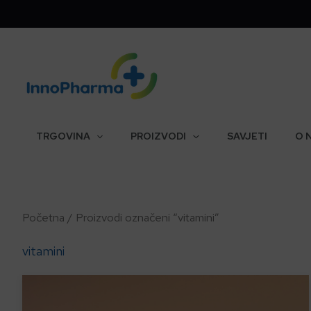
Skip
to
content
TRGOVINA
PROIZVODI
SAVJETI
O 
Početna
/ Proizvodi označeni “vitamini”
vitamini
Ovaj
proizvod