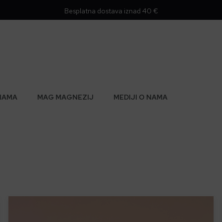
Besplatna dostava iznad 40 €
NAMA
MAG MAGNEZIJ
MEDIJI O NAMA
Ovaj
proizvod