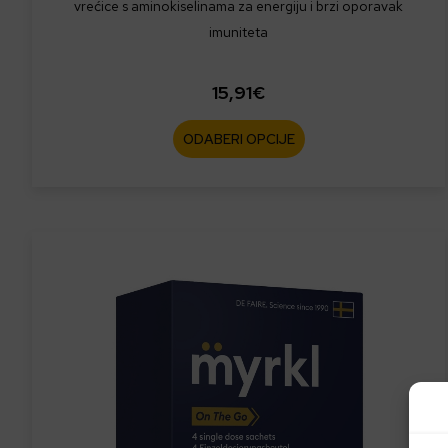
vrećice s aminokiselinama za energiju i brzi oporavak
imuniteta
15,91
€
ODABERI OPCIJE