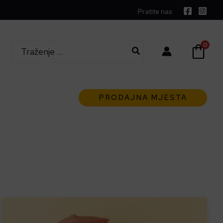
Pratite nas:
Search
0
for:
PRODAJNA MJESTA