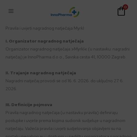
Skip
0
to
content
Pravila i uvjeti nagradnog natječaja Myrkl
I. Organizator nagradnog natječaja
Organizator nagradnog natječaja »Myrkl« (u nastavku: nagradni
natječaj) je InnoPharma d.o.o., Savska cesta 41, 10000 Zagreb.
II. Trajanje nagradnog natječaja
Nagradni natječaj provodi se od 16. 6. 2026. do uključno 27. 6.
2026.
III. Definicije pojmova
Pravila nagradnog natječaja (u nastavku pravila) definiraju
postupke i uvjete prema kojima sudionik sudjeluje u nagradnom
natječaju. Važeća pravila i uvjeti sudjelovanja objavljeni su na
portalu megabon.eu i dostupni u sjedištu organizatora nagradnog