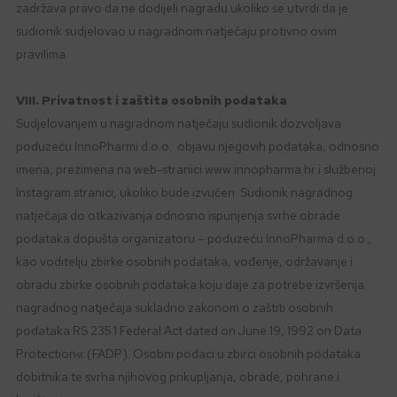
zadržava pravo da ne dodijeli nagradu ukoliko se utvrdi da je
sudionik sudjelovao u nagradnom natječaju protivno ovim
pravilima.
VIII. Privatnost i zaštita osobnih podataka
Sudjelovanjem u nagradnom natječaju sudionik dozvoljava
poduzeću InnoPharmi d.o.o. objavu njegovih podataka, odnosno
imena, prezimena na web-stranici www.innopharma.hr i službenoj
Instagram stranici, ukoliko bude izvučen. Sudionik nagradnog
natječaja do otkazivanja odnosno ispunjenja svrhe obrade
podataka dopušta organizatoru – poduzeću InnoPharma d.o.o.,
kao voditelju zbirke osobnih podataka, vođenje, održavanje i
obradu zbirke osobnih podataka koju daje za potrebe izvršenja
nagradnog natječaja sukladno zakonom o zaštiti osobnih
podataka RS 235.1 Federal Act dated on June 19, 1992 on Data
Protection« (FADP). Osobni podaci u zbirci osobnih podataka
dobitnika te svrha njihovog prikupljanja, obrade, pohrane i