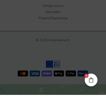
Detalji računa
Narudžbe
Prijava/Registracija
© 2026 innopharma.hr.
0