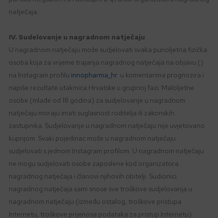
natječaja.
IV. Sudelovanje u nagradnom natječaju
U nagradnom natječaju može sudjelovati svaka punoljetna fizička
osoba koja za vrijeme trajanja nagradnog natječaja na objavu ()
na Instagram profilu
innopharma_hr
u komentarima prognozira i
napiše rezultate utakmica Hrvatske u grupnoj fazi. Maloljetne
osobe (mlađe od 18 godina) za sudjelovanje u nagradnom
natječaju moraju imati suglasnost roditelja ili zakonskih
zastupnika. Sudjelovanje u nagradnom natječaju nije uvjetovano
kupnjom. Svaki pojedinac može u nagradnom natječaju
sudjelovati s jednom Instagram profilom. U nagradnom natječaju
ne mogu sudjelovati osobe zaposlene kod organizatora
nagradnog natječaja i članovi njihovih obitelji. Sudionici
nagradnog natječaja sami snose sve troškove sudjelovanja u
nagradnom natječaju (između ostalog, troškove pristupa
Internetu, troškove prijenosa podataka za pristup Internetu).