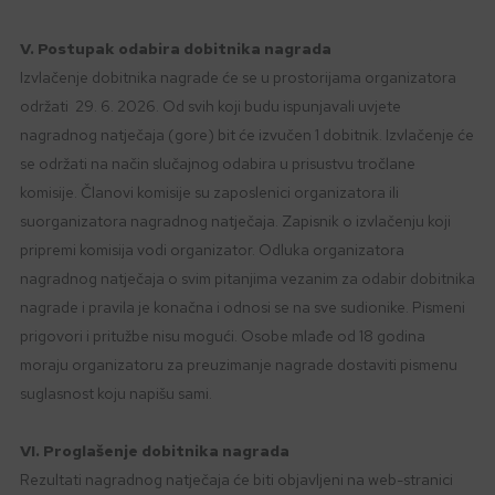
V. Postupak odabira dobitnika nagrada
Izvlačenje dobitnika nagrade će se u prostorijama organizatora
održati 29. 6. 2026. Od svih koji budu ispunjavali uvjete
nagradnog natječaja (gore) bit će izvučen 1 dobitnik. Izvlačenje će
se održati na način slučajnog odabira u prisustvu tročlane
komisije. Članovi komisije su zaposlenici organizatora ili
suorganizatora nagradnog natječaja. Zapisnik o izvlačenju koji
pripremi komisija vodi organizator. Odluka organizatora
nagradnog natječaja o svim pitanjima vezanim za odabir dobitnika
nagrade i pravila je konačna i odnosi se na sve sudionike. Pismeni
prigovori i pritužbe nisu mogući. Osobe mlađe od 18 godina
moraju organizatoru za preuzimanje nagrade dostaviti pismenu
suglasnost koju napišu sami.
VI. Proglašenje dobitnika nagrada
Rezultati nagradnog natječaja će biti objavljeni na web-stranici