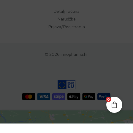
Detalji računa
Narudžbe
Prijava/Registracija
© 2026 innopharma.hr.
0
dermisdoc®
-
+
DODAJ U KOŠARICU