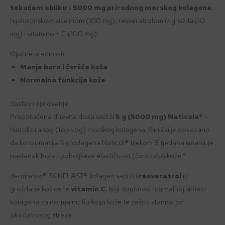
tekućem obliku
s
5000 mg prirodnog morskog kolagena
,
hijaluronskom kiselinom (100 mg), resveratrolom iz grožđa (10
mg) i vitaminom C (100 mg).
Ključne prednosti
Manje bora i čvršća koža
Normalna funkcija kože
Sastav i djelovanje
Preporučena dnevna doza sadrži
5 g (5000 mg) Naticola®
–
hidroliziranog (topivog) morskog kolagena. Klinički je dokazano
da konzumacija 5 g kolagena Naticol® tijekom 8 tjedana smanjuje
nastanak bora i poboljšava elastičnost (čvrstoću) kože.*
dermisdoc® SKINELAST® kolagen sadrži i
resveratrol
iz
grožđane kožice te
vitamin C
, koji doprinosi normalnoj sintezi
kolagena za normalnu funkciju kože te zaštiti stanica od
oksidativnog stresa.