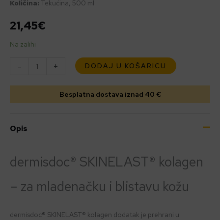
Količina:
Tekućina, 500 ml
21,45
€
Na zalihi
-
+
DODAJ U KOŠARICU
Besplatna dostava iznad 40 €
Opis
dermisdoc® SKINELAST® kolagen
– za mladenačku i blistavu kožu
dermisdoc® SKINELAST® kolagen dodatak je prehrani u