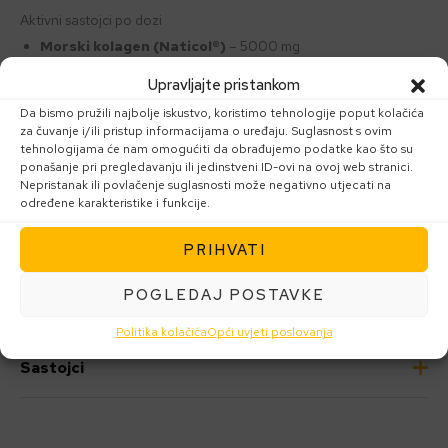
Aktivni sastojci po dozi
Morski kolagen (Naticol®)
– 5000 mg
Hijaluronska kiselina
– 100 mg
Upravljajte pristankom
Resveratrol iz grožđa
– 10 mg
Da bismo pružili najbolje iskustvo, koristimo tehnologije poput kolačića
Vitamin C
– 100 mg
za čuvanje i/ili pristup informacijama o uređaju. Suglasnost s ovim
tehnologijama će nam omogućiti da obrađujemo podatke kao što su
ponašanje pri pregledavanju ili jedinstveni ID-ovi na ovoj web stranici.
Količina:
Tekućina, 500 ml
Nepristanak ili povlačenje suglasnosti može negativno utjecati na
određene karakteristike i funkcije.
Proizvođač:
guterrat, Gesundheitsprodukte, Eduard-Bodem-
Gasse 6, 6020 Innsbruck, Austrija
PRIHVATI
POGLEDAJ POSTAVKE
Uporaba
Politika kolačića
Opći uvjeti poslovanja
Preporučena dnevna doza i način primjene:
Sastojci
Odrasli i mladi: 50 ml. Prije uporabe dobro protresti. Nakon
otvaranja čuvati u hladnjaku i upotrijebiti unutar 4 tjedna.