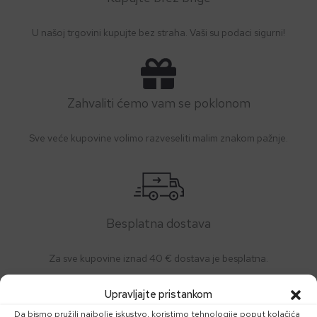
U našoj trgovini kupujte bez straha. Vaši su podaci sigurni!
Zahvaliti ćemo vam se poklonom
Sve veće kupovine volimo razveseliti malim znakom pažnje.
Besplatna dostava
Za sve kupovine iznad 40 € dostava je besplatna.
Upravljajte pristankom
Da bismo pružili najbolje iskustvo, koristimo tehnologije poput kolačića