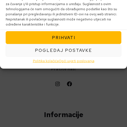
za čuvanje i/ili pristup informacijama o uređaju. Suglasnost s ovim
tehnologijama će nam omogućiti da obrađujemo podatke kao što su
ponašanje pri pregledavanju ili jedinstveni ID-ovi na ovoj web stranici.
Nepristanak ili povlačenje suglasnosti može negativno utjecati na
određene karakteristike i funkcije.
PRIHVATI
InnoPharma d.o.o.
POGLEDAJ POSTAVKE
Slavonska avenija 1C
10000 Zagreb
Politika kolačića
Opći uvjeti poslovanja
Pratite nas:
Informacije