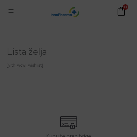
Skip
0
to
content
Lista želja
[yith_wcwl_wishlist]
Kupujte brez brige