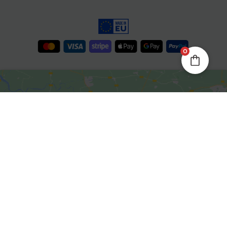
0
Kliknite da biste prihvatili
marketing kolačiće i omogućili
ovaj sadržaj