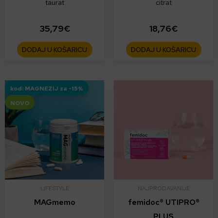
taurat
citrat
35,79
€
18,76
€
DODAJ U KOŠARICU
DODAJ U KOŠARICU
kod: MAGNEZIJ za -15%
NOVO
LIFESTYLE
NAJPRODAVANIJE
MAGmemo
femidoc® UTIPRO®
PLUS