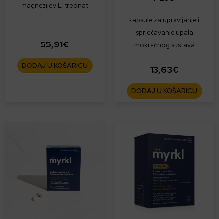
magnezijev L-treonat
kapsule za upravljanje i
sprječavanje upala
55,91
€
mokraćnog sustava
DODAJ U KOŠARICU
13,63
€
DODAJ U KOŠARICU