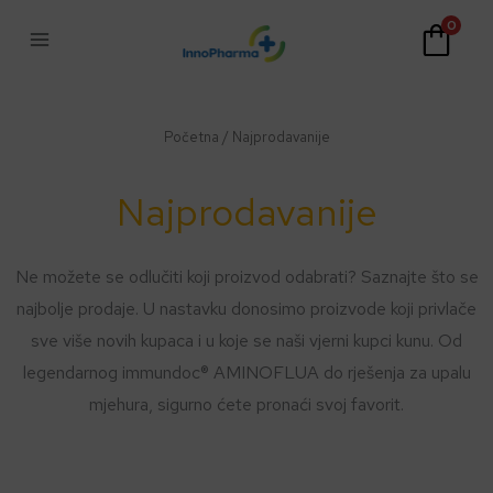
Skip
0
to
content
Početna
/ Najprodavanije
Najprodavanije
Ne možete se odlučiti koji proizvod odabrati? Saznajte što se
najbolje prodaje. U nastavku donosimo proizvode koji privlače
sve više novih kupaca i u koje se naši vjerni kupci kunu. Od
legendarnog immundoc® AMINOFLUA do rješenja za upalu
mjehura, sigurno ćete pronaći svoj favorit.