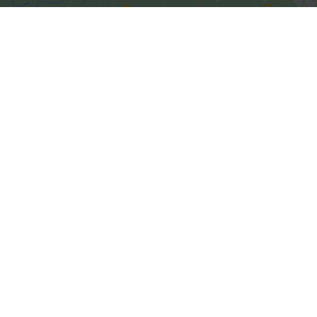
Kliknite da biste prihvatili
marketing kolačiće i omogućili
ovaj sadržaj
Kliknite da biste prihvatili