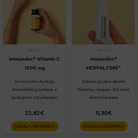
AKCIJA
AKCIJA
immundoc® Vitamin C
immundoc®
1000 mg
HERPALYSIN™
za normalnu funkciju
balzam za usne sklone
imunološkog sustava, s
herpesu, njeguje i štiti usne
postupnim otpuštanjem
sklone herpesu
22,82
€
11,30
€
DODAJ U KOŠARICU
DODAJ U KOŠARICU