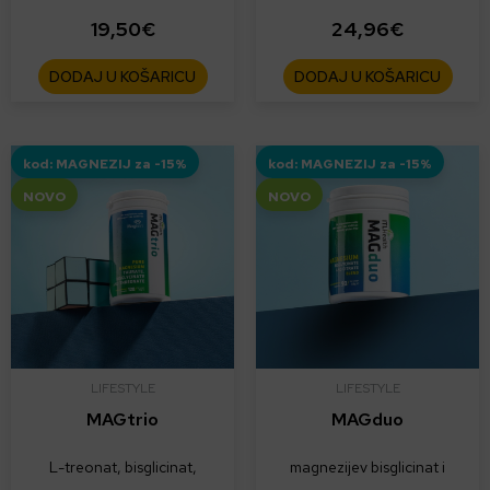
19,50
€
24,96
€
DODAJ U KOŠARICU
DODAJ U KOŠARICU
kod: MAGNEZIJ za -15%
kod: MAGNEZIJ za -15%
NOVO
NOVO
LIFESTYLE
LIFESTYLE
MAGtrio
MAGduo
L-treonat, bisglicinat,
magnezijev bisglicinat i