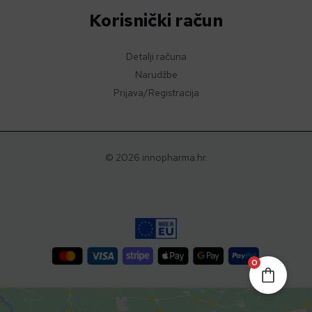
Korisnički račun
Detalji računa
Narudžbe
Prijava/Registracija
© 2026 innopharma.hr.
0