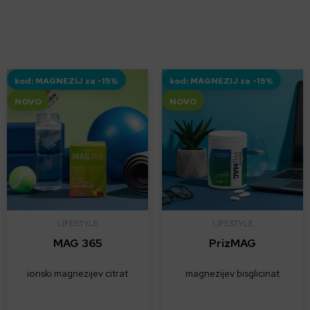
kod: MAGNEZIJ za -15%
kod: MAGNEZIJ za -15%
NOVO
NOVO
LIFESTYLE
LIFESTYLE
MAG 365
PrizMAG
ionski magnezijev citrat
magnezijev bisglicinat