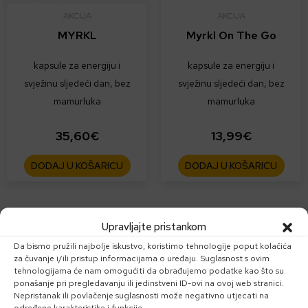
AKCIJA
AKCIJA
MYRKL
Myrkl On The Go
kapsule za energiju i
kapsule za energiju i
svježinu sljedeći dan, bez
svježinu sljedeći dan, bez
mamurluka
mamurluka
35,60
€
13,99
€
DODAJ U KOŠARICU
DODAJ U KOŠARICU
Ovaj
Ovaj
Upravljajte pristankom
proizvod
proizv
Da bismo pružili najbolje iskustvo, koristimo tehnologije poput kolačića
ima
ima
za čuvanje i/ili pristup informacijama o uređaju. Suglasnost s ovim
više
više
tehnologijama će nam omogućiti da obrađujemo podatke kao što su
ponašanje pri pregledavanju ili jedinstveni ID-ovi na ovoj web stranici.
varijanti.
varijant
Nepristanak ili povlačenje suglasnosti može negativno utjecati na
Opcije
Opcije