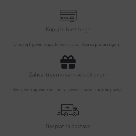
učinak.
Glicin
2160 mg
Uvjeti čuvanja:
Čuvati na hladnom i suhom mjestu.
Elementarni magnezij
240 mg
Kupujte brez brige
*PU: Preporučeni unos za odrasle osobe.
U našoj trgovini kupujte bez straha. Vaši su podaci sigurni!
Zahvaliti ćemo vam se poklonom
Sve veće kupovine volimo razveseliti malim znakom pažnje.
Besplatna dostava