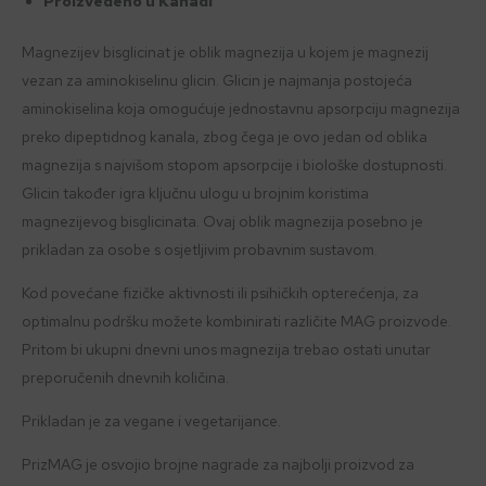
Proizvedeno u Kanadi
Magnezijev bisglicinat je oblik magnezija u kojem je magnezij
vezan za aminokiselinu glicin. Glicin je najmanja postojeća
aminokiselina koja omogućuje jednostavnu apsorpciju magnezija
preko dipeptidnog kanala, zbog čega je ovo jedan od oblika
magnezija s najvišom stopom apsorpcije i biološke dostupnosti.
Glicin također igra ključnu ulogu u brojnim koristima
magnezijevog bisglicinata. Ovaj oblik magnezija posebno je
prikladan za osobe s osjetljivim probavnim sustavom.
Kod povećane fizičke aktivnosti ili psihičkih opterećenja, za
optimalnu podršku možete kombinirati različite MAG proizvode.
Pritom bi ukupni dnevni unos magnezija trebao ostati unutar
preporučenih dnevnih količina.
Prikladan je za vegane i vegetarijance.
PrizMAG je osvojio brojne nagrade za najbolji proizvod za