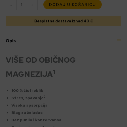
-
+
DODAJ U KOŠARICU
Besplatna dostava iznad 40 €
Opis
VIŠE OD OBIČNOG
1
MAGNEZIJA
100 % čisti oblik
2
Stres, spavanje
Visoka apsorpcija
Blag za želudac
Bez punila i konzervansa