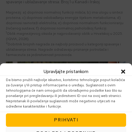
spavanje i ublažavanje stresa. Broj 1 u Kanadi i Irskoj.
Magnezij: a) doprinosi normalnoj funkciji mišića; b) ima ulogu u sintezi
proteina; c) doprinosi oslobađanju energije tijekom metabolizma; d)
doprinosi ravnoteži elektrolita; e) doprinosi normalnom funkcioniranju
živčanog sustava; f) doprinosi normalnoj psihološkoj funkciji.
1
Oblik magnezijevog oksida je najprodavaniji oblik u Hrvatskoj u 2025.
(IQVIA, 2026).
2
Dobitnik brojnih nagrada za najbolji proizvod u kategoriji spavanja i
ublažavanja stresa. Nagrade odražavaju priznanje potrošača i
farmaceuta za jedinstvenost proizvoda.
Reproduktor
Upravljajte pristankom
videozapisa
Da bismo pružili najbolje iskustvo, koristimo tehnologije poput kolačića
za čuvanje i/ili pristup informacijama o uređaju. Suglasnost s ovim
tehnologijama će nam omogućiti da obrađujemo podatke kao što su
ponašanje pri pregledavanju ili jedinstveni ID-ovi na ovoj web stranici.
Nepristanak ili povlačenje suglasnosti može negativno utjecati na
određene karakteristike i funkcije.
PRIHVATI
00:00
00:19