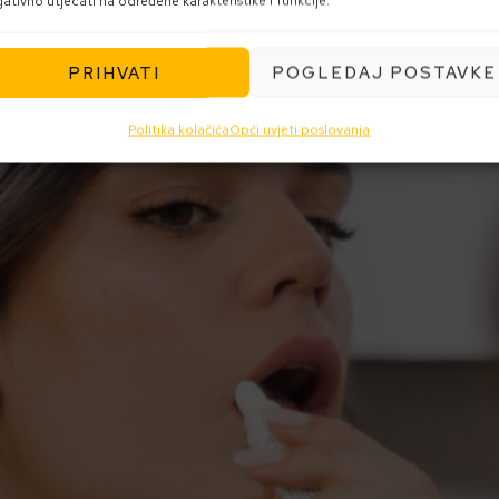
ativno utjecati na određene karakteristike i funkcije.
PRIHVATI
POGLEDAJ POSTAVKE
Politika kolačića
Opći uvjeti poslovanja