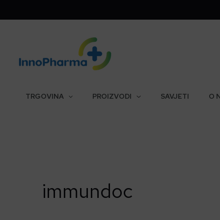
Skip
to
content
TRGOVINA
PROIZVODI
SAVJETI
O 
immundoc