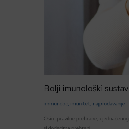
Bolji imunološki susta
immundoc
,
imunitet
,
najprodavanije
Osim pravilne prehrane, ujednačenog s
si dodacima prehrani.