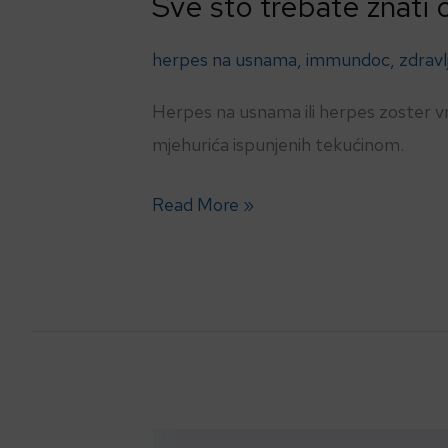
Sve što trebate znati 
herpes na usnama
,
immundoc
,
zdravl
Herpes na usnama ili herpes zoster vr
mjehurića ispunjenih tekućinom.
Read More »
Uz