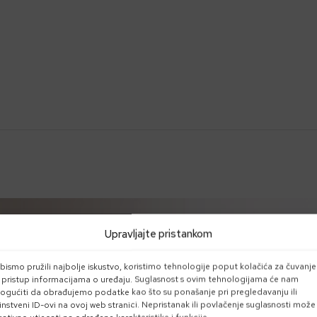
Upravljajte pristankom
bismo pružili najbolje iskustvo, koristimo tehnologije poput kolačića za čuvanje
li pristup informacijama o uređaju. Suglasnost s ovim tehnologijama će nam
gućiti da obrađujemo podatke kao što su ponašanje pri pregledavanju ili
instveni ID-ovi na ovoj web stranici. Nepristanak ili povlačenje suglasnosti može