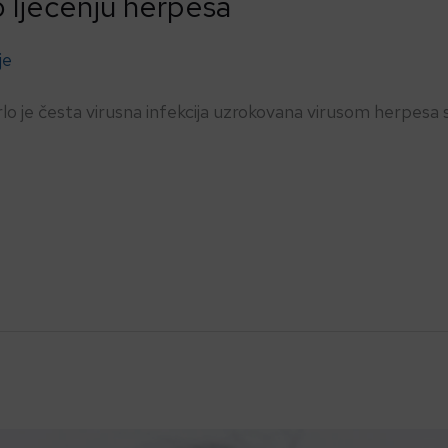
o lječenju herpesa
je
lo je česta virusna infekcija uzrokovana virusom herpesa s