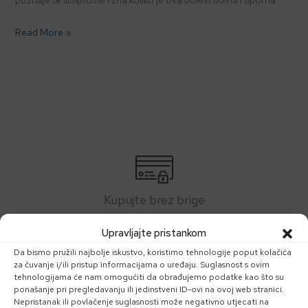
poznaje te simptome i zna koliko je ova bolest bolna i uporna.
Read More »
Kupujte brez brige
Upravljajte pristankom
U našoj trgovini kupujte bez straha. Vaši su podaci sigurni!
Da bismo pružili najbolje iskustvo, koristimo tehnologije poput kolačića
za čuvanje i/ili pristup informacijama o uređaju. Suglasnost s ovim
tehnologijama će nam omogućiti da obrađujemo podatke kao što su
ponašanje pri pregledavanju ili jedinstveni ID-ovi na ovoj web stranici.
Zahvaliti ćemo vam se poklonom
Nepristanak ili povlačenje suglasnosti može negativno utjecati na