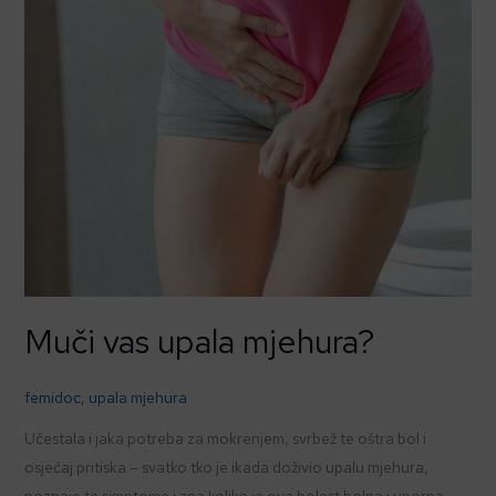
Muči vas upala mjehura?
femidoc
,
upala mjehura
Učestala i jaka potreba za mokrenjem, svrbež te oštra bol i
osjećaj pritiska – svatko tko je ikada doživio upalu mjehura,