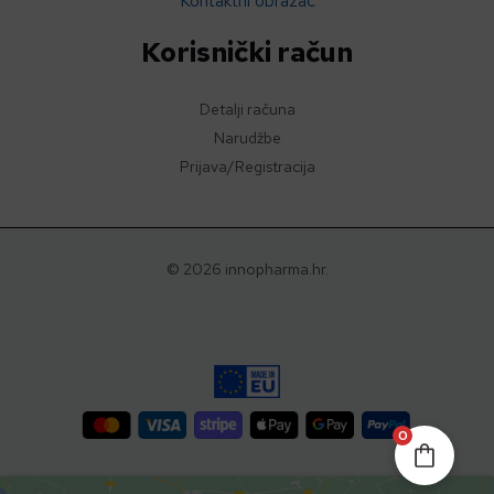
Kontaktni obrazac
Korisnički račun
Detalji računa
Narudžbe
Prijava/Registracija
© 2026 innopharma.hr.
0