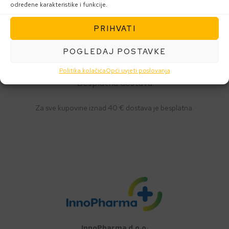
određene karakteristike i funkcije.
Sve veće kupovine volimo razveseliti malim znakom pažnje.
PRIHVATI
POGLEDAJ POSTAVKE
Politika kolačića
Opći uvjeti poslovanja
Besplatna dostava
Za sve kupovine iznad 40 € dostava je besplatna.
InnoPharma d.o.o.