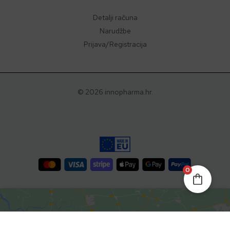
Detalji računa
Narudžbe
Prijava/Registracija
© 2026 innopharma.hr.
0