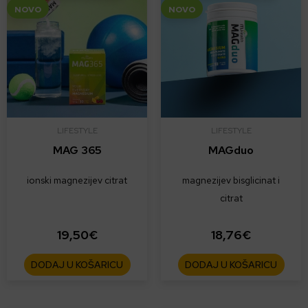
NOVO
NOVO
LIFESTYLE
LIFESTYLE
MAG 365
MAGduo
ionski magnezijev citrat
magnezijev bisglicinat i
citrat
19,50
€
18,76
€
DODAJ U KOŠARICU
DODAJ U KOŠARICU