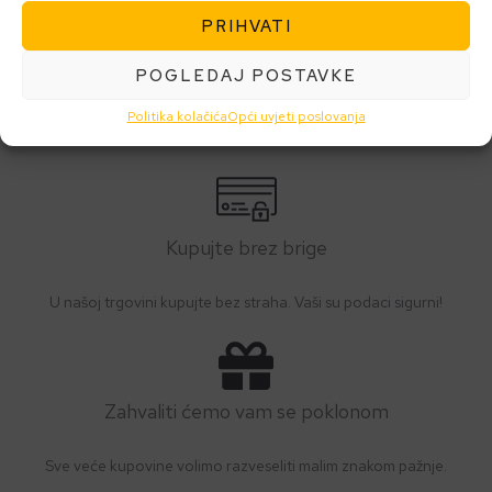
DODAJ U KOŠARICU
PRIHVATI
POGLEDAJ POSTAVKE
Politika kolačića
Opći uvjeti poslovanja
Kupujte brez brige
U našoj trgovini kupujte bez straha. Vaši su podaci sigurni!
Zahvaliti ćemo vam se poklonom
Sve veće kupovine volimo razveseliti malim znakom pažnje.