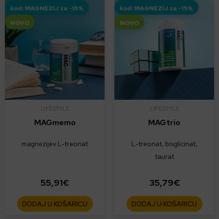
kod: MAGNEZIJ za -15%
kod: MAGNEZIJ za -15%
NOVO
NOVO
LIFESTYLE
LIFESTYLE
MAGmemo
MAGtrio
magnezijev L-treonat
L-treonat, bisglicinat,
taurat
55,91
€
35,79
€
DODAJ U KOŠARICU
DODAJ U KOŠARICU