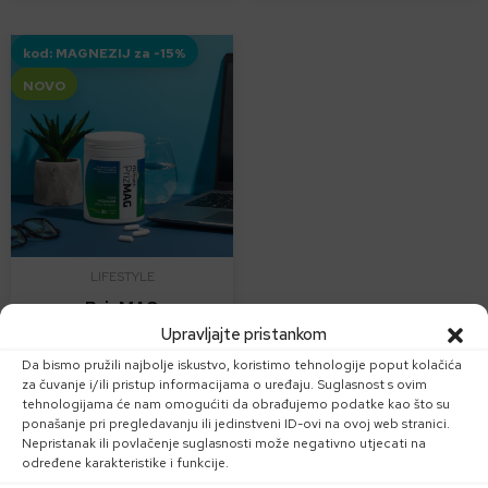
kod: MAGNEZIJ za -15%
NOVO
LIFESTYLE
PrizMAG
Upravljajte pristankom
magnezijev bisglicinat
Da bismo pružili najbolje iskustvo, koristimo tehnologije poput kolačića
za čuvanje i/ili pristup informacijama o uređaju. Suglasnost s ovim
tehnologijama će nam omogućiti da obrađujemo podatke kao što su
ponašanje pri pregledavanju ili jedinstveni ID-ovi na ovoj web stranici.
24,96
€
Nepristanak ili povlačenje suglasnosti može negativno utjecati na
određene karakteristike i funkcije.