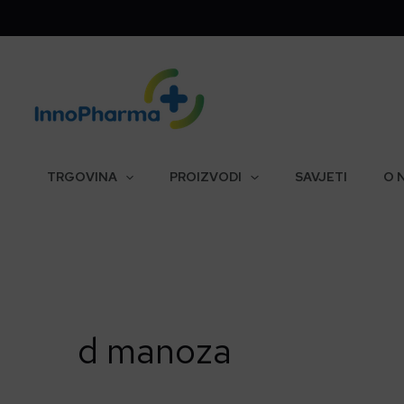
Skip
to
content
TRGOVINA
PROIZVODI
SAVJETI
O 
d manoza