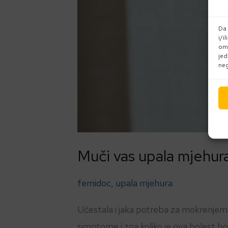
Da 
i/i
omo
jed
neg
Muči vas upala mjehur
femidoc
,
upala mjehura
Učestala i jaka potreba za mokrenjem, 
simptome i zna koliko je ova bolest bo