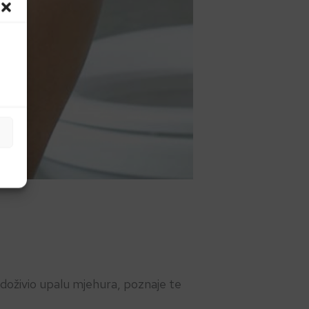
a doživio upalu mjehura, poznaje te