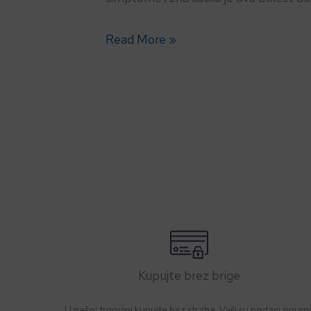
Read More »
Kupujte brez brige
U našoj trgovini kupujte bez straha. Vaši su podaci sigurni