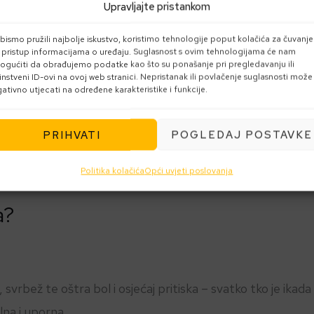
Upravljajte pristankom
bismo pružili najbolje iskustvo, koristimo tehnologije poput kolačića za čuvanje
li pristup informacijama o uređaju. Suglasnost s ovim tehnologijama će nam
gućiti da obrađujemo podatke kao što su ponašanje pri pregledavanju ili
instveni ID-ovi na ovoj web stranici. Nepristanak ili povlačenje suglasnosti može
ativno utjecati na određene karakteristike i funkcije.
PRIHVATI
POGLEDAJ POSTAVKE
Politika kolačića
Opći uvjeti poslovanja
a?
svrbež te oštra bol i osjećaj pritiska – svatko tko je ikad
lna i uporna.