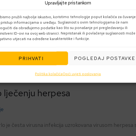
Upravljajte pristankom
bismo pružili najbolje iskustvo, koristimo tehnologije poput kolačića za čuvanje
li pristup informacijama o uređaju. Suglasnost s ovim tehnologijama će nam
gućiti da obrađujemo podatke kao što su ponašanje pri pregledavanju ili
instveni ID-ovi na ovoj web stranici. Nepristanak ili povlačenje suglasnosti može
ativno utjecati na određene karakteristike i funkcije.
PRIHVATI
POGLEDAJ POSTAVKE
Politika kolačića
Opći uvjeti poslovanja
o lječenju herpesa
je
lo je česta virusna infekcija uzrokovana virusom herpesa s