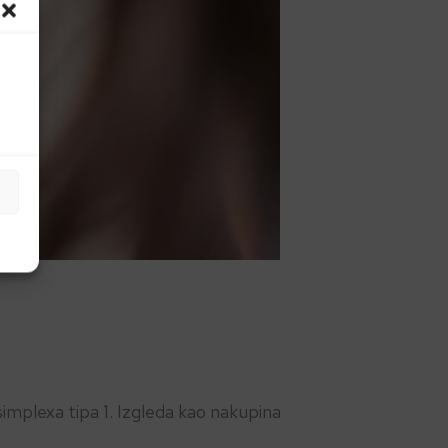
implexa tipa 1. Izgleda kao nakupina