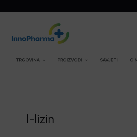
Skip
to
content
TRGOVINA
PROIZVODI
SAVJETI
O 
l-lizin