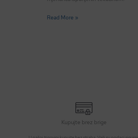
Read More »
Kupujte brez brige
U našoj trgovini kupujte bez straha. Vaši su podaci sigurni