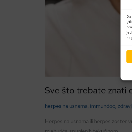
Da 
i/i
omo
jed
neg
Sve što trebate znati 
herpes na usnama
,
immundoc
,
zdravl
Herpes na usnama ili herpes zoster vr
mjehurića ispunjenih tekućinom.