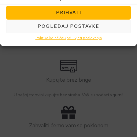
Read More »
PRIHVATI
POGLEDAJ POSTAVKE
Politika kolačića
Opći uvjeti poslovanja
Kupujte brez brige
U našoj trgovini kupujte bez straha. Vaši su podaci sigurni!
Zahvaliti ćemo vam se poklonom