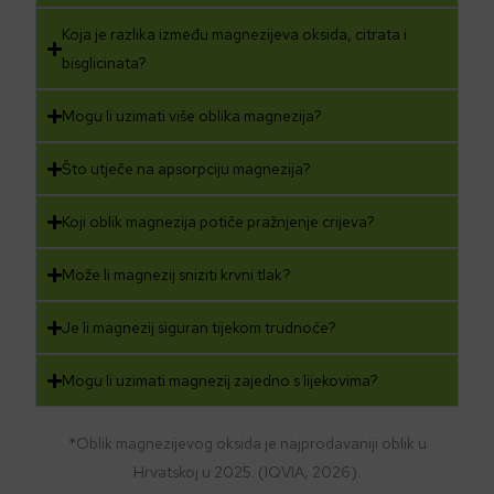
Koja je razlika između magnezijeva oksida, citrata i
bisglicinata?
Mogu li uzimati više oblika magnezija?
Što utječe na apsorpciju magnezija?
Koji oblik magnezija potiče pražnjenje crijeva?
Može li magnezij sniziti krvni tlak?
Je li magnezij siguran tijekom trudnoće?
Mogu li uzimati magnezij zajedno s lijekovima?
*Oblik magnezijevog oksida je najprodavaniji oblik u
Hrvatskoj u 2025. (IQVIA, 2026).