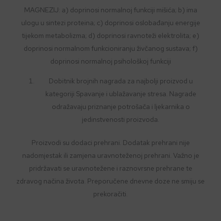
MAGNEZIJ: a) doprinosi normalnoj funkciji mišića; b) ima
ulogu u sintezi proteina; c) doprinosi oslobađanju energije
tijekom metabolizma; d) doprinosi ravnoteži elektrolita; e)
doprinosi normalnom funkcioniranju živčanog sustava; f)
doprinosi normalnoj psihološkoj funkciji
Dobitnik brojnih nagrada za najbolji proizvod u
kategoriji Spavanje i ublažavanje stresa. Nagrade
odražavaju priznanje potrošača i ljekarnika o
jedinstvenosti proizvoda.
Proizvodi su dodaci prehrani. Dodatak prehrani nije
nadomjestak ili zamjena uravnoteženoj prehrani. Važno je
pridržavati se uravnotežene i raznovrsne prehrane te
zdravog načina života. Preporučene dnevne doze ne smiju se
prekoračiti.