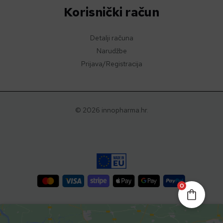
Korisnički račun
Detalji računa
Narudžbe
Prijava/Registracija
© 2026 innopharma.hr.
0