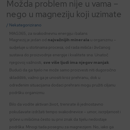
Možda problem nije u vama –
nego u magneziju koji uzimate
/
Nekategorizirano
MAG365, za svakodnevnu energiju i balans
Magnezij je jedan od
najvažnijih minerala
u organizmu –
sudjeluje u stotinama procesa, od rada mišića i živčanog
sustava do proizvodnje energije i kvalitete sna. Unatoč
njegovoj važnosti,
sve više ljudi ima njegov manjak
.
Budući da ga tijelo ne može samo proizvesti niti dugoročno
skladištiti, važno ga je unositi kroz prehranu, dok u
određenim situacijama dodaci prehrani mogu pružiti ciljanu
podršku organizmu.
Bilo da vodite aktivan život, trenirate ili jednostavno
pokušavate izdržati tempo svakodnevice – umor, iscrpljenost i
grčevi u mišićima često su prvi znak da tijelu nedostaje
podrška. Mnogi tada posegnu za magnezijem. No, iako ga