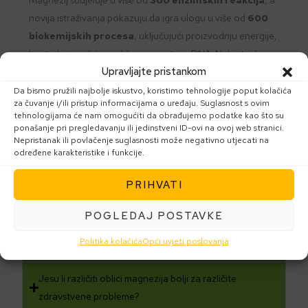
Magnezij sudjeluje u više od
300 enzimskih reakcija
, a
novija istraživanja pokazuju da igra ulogu u više od
600
biokemijskih procesa
, uključujući proizvodnju energije,
kontrakciju mišića, rad živaca i sintezu DNA. Neki stručnjaci
Upravljajte pristankom
procjenjuju taj broj čak i do
1.000
.
Da bismo pružili najbolje iskustvo, koristimo tehnologije poput kolačića
za čuvanje i/ili pristup informacijama o uređaju. Suglasnost s ovim
Mogu li unijeti dovoljno magnezija hranom?
tehnologijama će nam omogućiti da obrađujemo podatke kao što su
ponašanje pri pregledavanju ili jedinstveni ID-ovi na ovoj web stranici.
Nepristanak ili povlačenje suglasnosti može negativno utjecati na
Zašto je nedostatak magnezija toliko raširen?
određene karakteristike i funkcije.
Može li mi liječnik provjeriti razinu magnezija?
PRIHVATI
Koji su česti simptomi nedostatka magnezija?
POGLEDAJ POSTAVKE
Politika kolačića
Opći uvjeti poslovanja
Koji je dodatak magnezija primjeren za mene?
Jesu li različiti oblici magnezija bolji za različite
zdravstvene probleme?