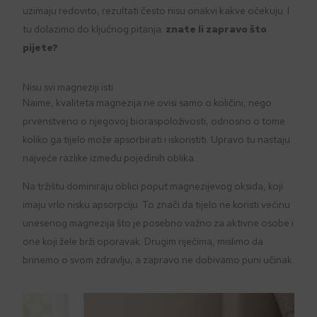
uzimaju redovito, rezultati često nisu onakvi kakve očekuju. I
tu dolazimo do ključnog pitanja:
znate li zapravo što
pijete?
Nisu svi magneziji isti
Naime, kvaliteta magnezija ne ovisi samo o količini, nego
prvenstveno o njegovoj bioraspoloživosti, odnosno o tome
koliko ga tijelo može apsorbirati i iskoristiti. Upravo tu nastaju
najveće razlike između pojedinih oblika.
Na tržištu dominiraju oblici poput magnezijevog oksida, koji
imaju vrlo nisku apsorpciju. To znači da tijelo ne koristi većinu
unesenog magnezija što je posebno važno za aktivne osobe i
one koji žele brži oporavak. Drugim riječima, mislimo da
brinemo o svom zdravlju, a zapravo ne dobivamo puni učinak.