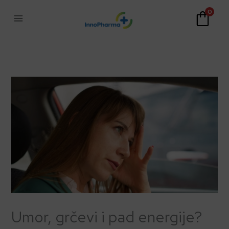
Skip
0
to
content
Umor, grčevi i pad energije?