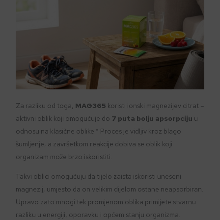
Za razliku od toga,
MAG365
koristi ionski magnezijev citrat –
aktivni oblik koji omogućuje do
7 puta bolju apsorpciju
u
odnosu na klasične oblike.* Proces je vidljiv kroz blago
šumljenje, a završetkom reakcije dobiva se oblik koji
organizam može brzo iskoristiti.
Takvi oblici omogućuju da tijelo zaista iskoristi uneseni
magnezij, umjesto da on velikim dijelom ostane neapsorbiran.
Upravo zato mnogi tek promjenom oblika primijete stvarnu
razliku u energiji, oporavku i općem stanju organizma.