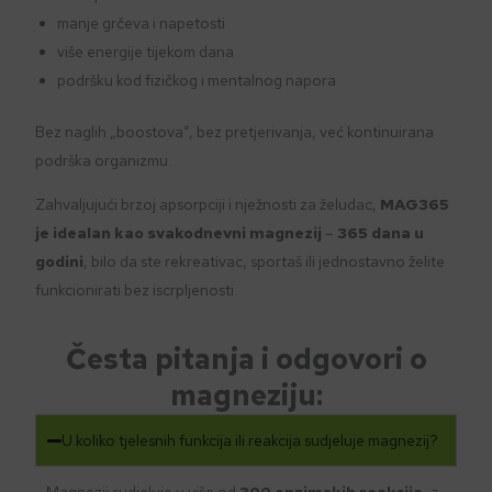
manje grčeva i napetosti
više energije tijekom dana
podršku kod fizičkog i mentalnog napora
Bez naglih „boostova”, bez pretjerivanja, već kontinuirana
podrška organizmu.
Zahvaljujući brzoj apsorpciji i nježnosti za želudac,
MAG365
je idealan kao svakodnevni magnezij
–
365 dana u
godini
, bilo da ste rekreativac, sportaš ili jednostavno želite
funkcionirati bez iscrpljenosti.
Česta pitanja i odgovori o
magneziju:
U koliko tjelesnih funkcija ili reakcija sudjeluje magnezij?