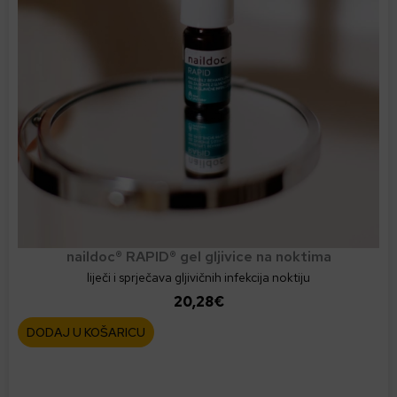
naildoc® RAPID® gel gljivice na noktima
liječi i sprječava gljivičnih infekcija noktiju
20,28
€
DODAJ U KOŠARICU