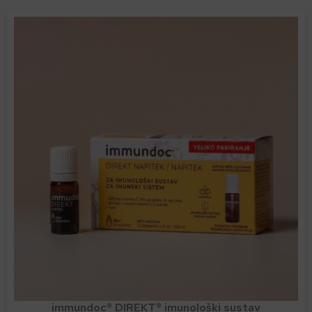
immundoc® DIREKT® imunološki sustav