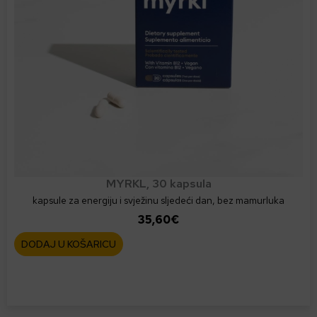
r
o
i
z
v
o
d
a
MYRKL, 30 kapsula
kapsule za energiju i svježinu sljedeći dan, bez mamurluka
35,60
€
DODAJ U KOŠARICU