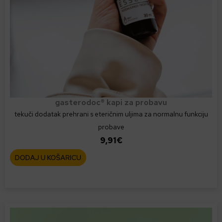
gasterodoc® kapi za probavu
tekuči dodatak prehrani s eteričnim uljima za normalnu funkciju
probave
9,91
€
DODAJ U KOŠARICU