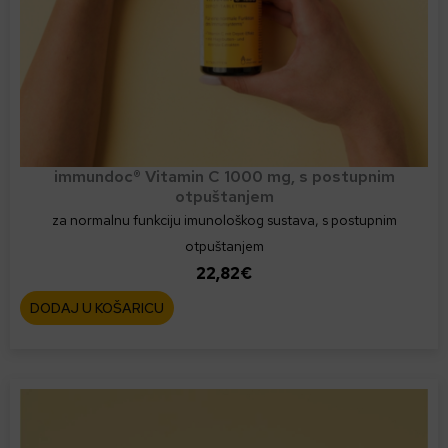
v
i
š
e
v
a
r
immundoc® Vitamin C 1000 mg, s postupnim
otpuštanjem
i
za normalnu funkciju imunološkog sustava, s postupnim
j
otpuštanjem
a
22,82
€
n
t
DODAJ U KOŠARICU
i
.
O
p
c