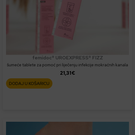
femidoc® UROEXPRESS® FIZZ
šumeće tablete za pomoć pri liječenju infekcije mokraćnih kanala
21,31
€
DODAJ U KOŠARICU