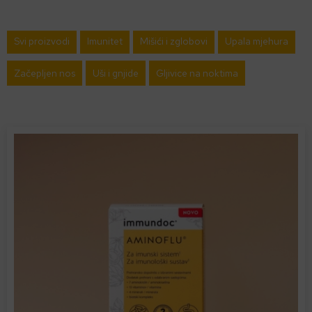
Svi proizvodi
Imunitet
Mišići i zglobovi
Upala mjehura
Začepljen nos
Uši i gnjide
Gljivice na noktima