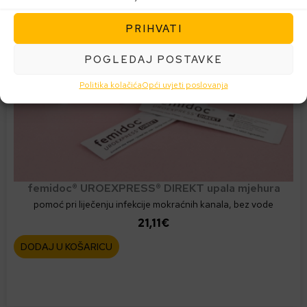
PRIHVATI
POGLEDAJ POSTAVKE
Politika kolačića
Opći uvjeti poslovanja
femidoc® UROEXPRESS® DIREKT upala mjehura
pomoć pri liječenju infekcije mokraćnih kanala, bez vode
21,11
€
DODAJ U KOŠARICU