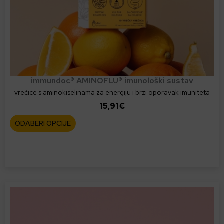
immundoc® AMINOFLU® imunološki sustav
vrećice s aminokiselinama za energiju i brzi oporavak imuniteta
15,91
€
O
ODABERI OPCIJE
v
a
j
p
r
o
i