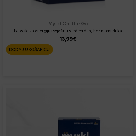
a
b
r
Myrkl On The Go
a
kapsule za energiju i svježinu sljedeći dan, bez mamurluka
t
13,99
€
i
DODAJ U KOŠARICU
n
a
s
t
r
a
n
i
c
i
p