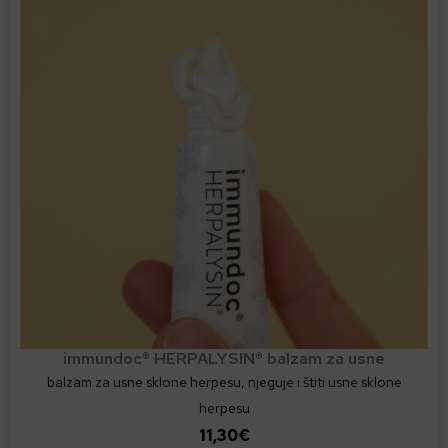
i
j
e
s
e
m
o
g
u
o
d
a
b
r
immundoc® HERPALYSIN® balzam za usne
a
balzam za usne sklone herpesu, njeguje i štiti usne sklone
t
herpesu
i
11,30
€