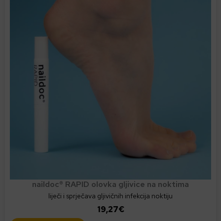
naildoc® RAPID olovka gljivice na noktima
liječi i sprječava gljivičnih infekcija noktiju
19,27
€