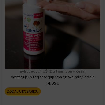
mylittledoc® UŠI 2 u 1 šampon + češalj
odstranjuje uši i gnjide te sprječava njihovo daljnje širenje
14,95
€
DODAJ U KOŠARICU