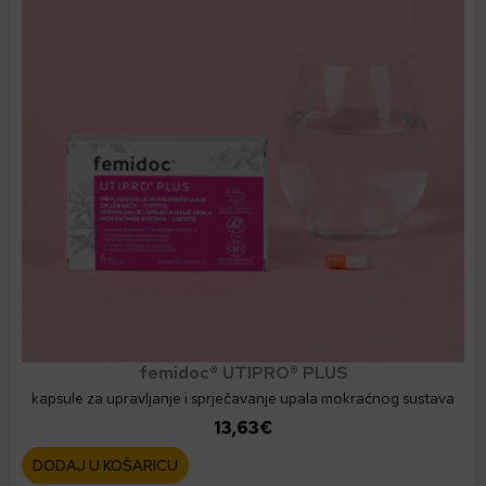
z
v
o
d
i
m
a
v
i
š
e
v
a
r
femidoc® UTIPRO® PLUS
i
kapsule za upravljanje i sprječavanje upala mokraćnog sustava
j
13,63
€
a
DODAJ U KOŠARICU
n