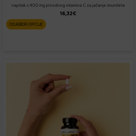
napitak s 400 mg prirodnog vitamina C za jačanje imuniteta
16,32
€
O
ODABERI OPCIJE
v
a
j
p
r
o
i
z
v
o
d
i
m
a