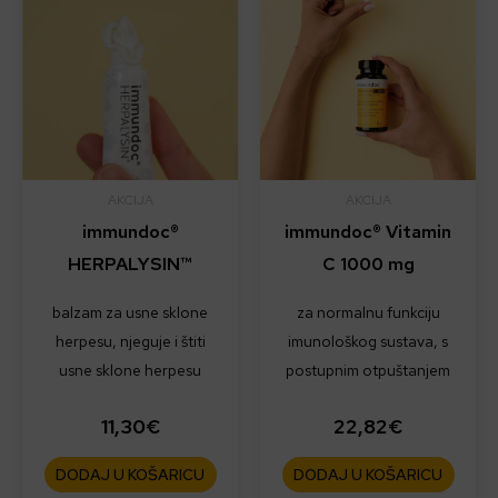
AKCIJA
AKCIJA
immundoc®
immundoc® Vitamin
HERPALYSIN™
C 1000 mg
balzam za usne sklone
za normalnu funkciju
herpesu, njeguje i štiti
imunološkog sustava, s
usne sklone herpesu
postupnim otpuštanjem
11,30
€
22,82
€
DODAJ U KOŠARICU
DODAJ U KOŠARICU