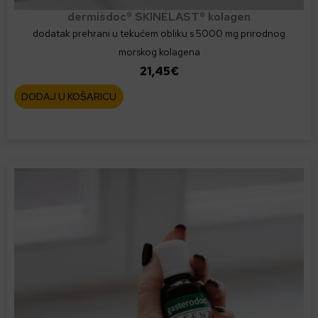
dermisdoc® SKINELAST® kolagen
dodatak prehrani u tekućem obliku s 5000 mg prirodnog
morskog kolagena
21,45
€
DODAJ U KOŠARICU