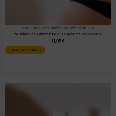
doc® nature‘s Vražja kandža Roll-On
za ublažavanje akutnih bolova u mišićima i zglobovima
11,05
€
DODAJ U KOŠARICU